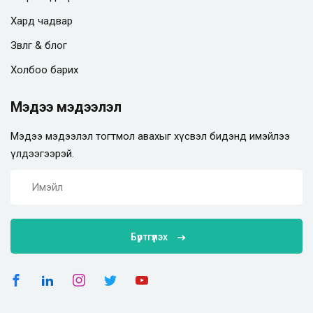
Хард чадвар
Зөвлөгөө & блог
Холбоо барих
Мэдээ мэдээлэл
Мэдээ мэдээлэл тогтмол авахыг хүсвэл бидэнд имэйлээ
үлдээгээрэй.
Бүртгүүлэх