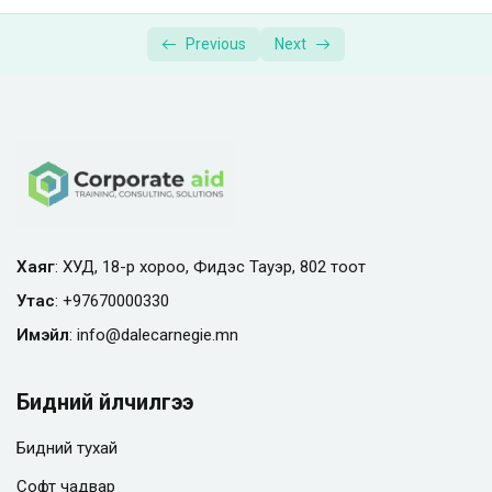
and Roasting
Previous
Next
Хаяг
: ХУД, 18-р хороо, Фидэс Тауэр, 802 тоот
Утас
:
+97670000330
Имэйл
:
info@
dalecarnegie.mn
Бидний үйлчилгээ
Бидний тухай
Софт чадвар