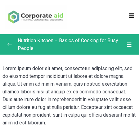
Sign in
Sign up
Sign in
Nutrition Kitchen – Basics of Cooking for Busy
Don’t have an account?
Sign up
People
Chef Eric’s Culinary Classroom
0/4
Lorem ipsum dolor sit amet, consectetur adipiscing elit, sed
Bonus Recipes
0/4
do eiusmod tempor incididunt ut labore et dolore magna
aliqua. Ut enim ad minim veniam, quis nostrud exercitation
Potatoes – How to Cook Them
ullamco laboris nisi ut aliquip ex ea commodo consequat.
Duis aute irure dolor in reprehenderit in voluptate velit esse
Appetizers – Start Your Meal with Appetizers
Remember me
Lost your password?
cillum dolore eu fugiat nulla pariatur. Excepteur sint occaecat
cupidatat non proident, sunt in culpa qui officia deserunt mollit
Moist Heat Cooking Methods – Quick Braising and
anim id est laborum.
Poaching
Dry Heat Cooking Methods – Sautéing
00:01:00